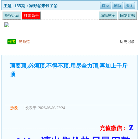
主题 : 155期：家野㊣来钱了㊣
举报此贴
打赏高手
编辑帖子
回复此帖
作者
光师范
历史记录
顶要顶,必须顶,不得不顶,用尽全力顶,再加上千斤
顶
沙发
| 发表于: 2026-06-03 22:24
z
充值微信：
======== ====================================