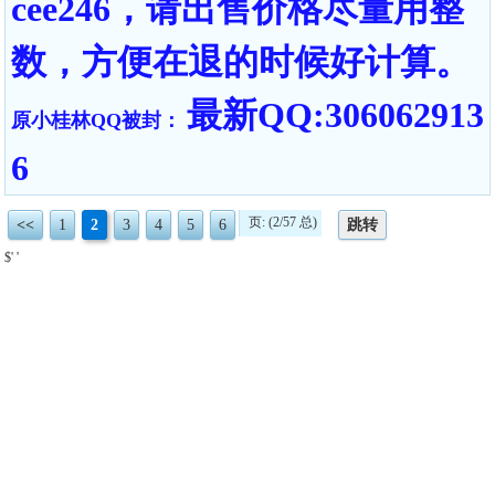
cee246，请出售价格尽量用整
数，方便在退的时候好计算。
最新QQ:306062913
原小桂林QQ被封：
6
页: (2/57 总)
<<
1
2
3
4
5
6
跳转
$' '