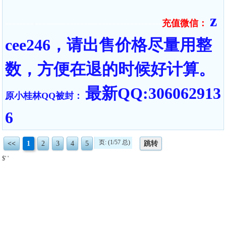
z
充值微信：
======== ====================================
cee246，请出售价格尽量用整
数，方便在退的时候好计算。
最新QQ:306062913
原小桂林QQ被封：
6
页: (1/57 总)
<<
1
2
3
4
5
跳转
$' '