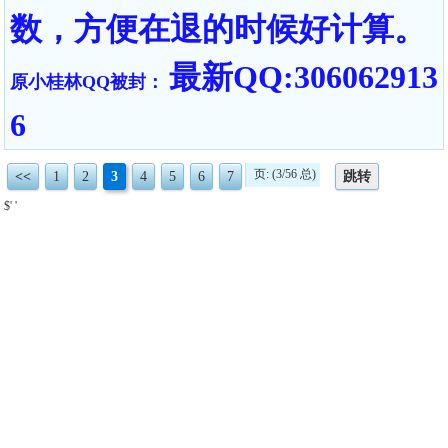
数，方便在退的时候好计算。
最新QQ:306062913
原小桂林QQ被封：
6
页: (3/56 总)
<<
1
2
3
4
5
6
7
跳转
$' '