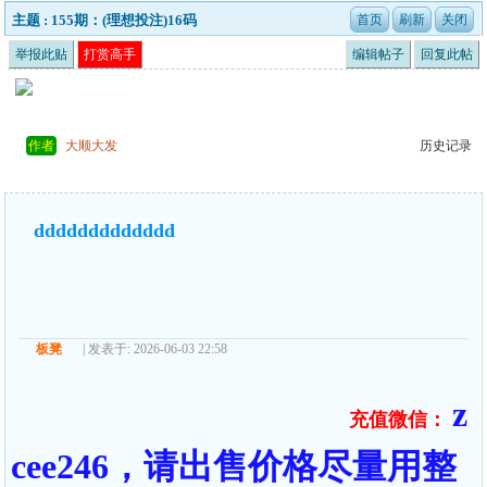
主题 : 155期：(理想投注)16码
举报此贴
打赏高手
编辑帖子
回复此帖
作者
大顺大发
历史记录
ddddddddddddd
板凳
| 发表于: 2026-06-03 22:58
z
充值微信：
======== ====================================
cee246，请出售价格尽量用整