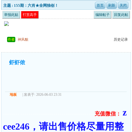
主题 : 155期：六肖★全网独创！
举报此贴
打赏高手
编辑帖子
回复此帖
作者
神风貌
历史记录
虾虾侬
地板
| 发表于: 2026-06-03 23:31
z
充值微信：
======== ====================================
cee246，请出售价格尽量用整