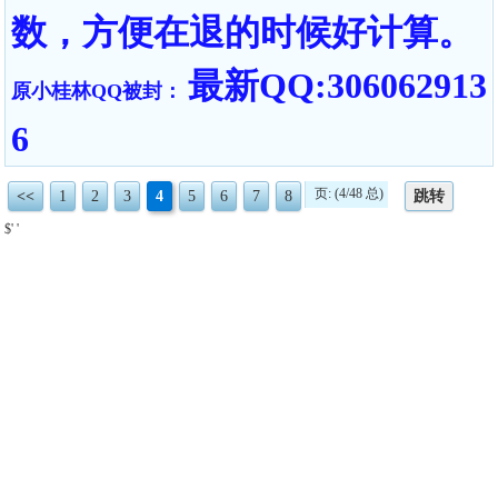
数，方便在退的时候好计算。
最新QQ:306062913
原小桂林QQ被封：
6
页: (4/48 总)
<<
1
2
3
4
5
6
7
8
跳转
$' '