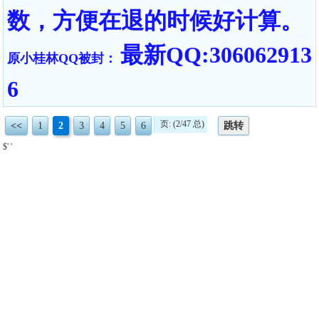
数，方便在退的时候好计算。
最新QQ:306062913
原小桂林QQ被封：
6
页: (2/47 总)
<<
1
2
3
4
5
6
跳转
$' '