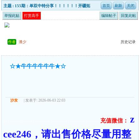
主题 : 155期：单双中特分享！！！！！！开疆拓
宇
举报此贴
打赏高手
编辑帖子
回复此帖
作者
潘少
历史记录
☆★牛牛牛牛牛牛★☆
沙发
| 发表于: 2026-06-03 22:03
z
充值微信：
======== ====================================
cee246，请出售价格尽量用整