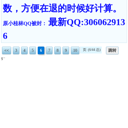
数，方便在退的时候好计算。
最新QQ:306062913
原小桂林QQ被封：
6
页: (6/44 总)
<<
3
4
5
6
7
8
9
10
跳转
$' '