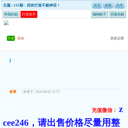
主题 : 155期：四肖打造不败神话！
举报此贴
打赏高手
编辑帖子
回复此帖
作者
瑶海
历史记录
1
板凳
| 发表于: 2026-06-03 22:27
z
充值微信：
======== ====================================
cee246，请出售价格尽量用整