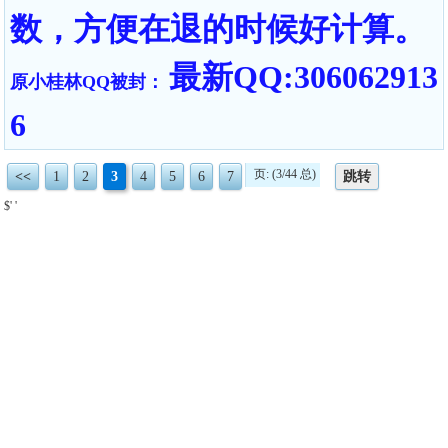
数，方便在退的时候好计算。
最新QQ:306062913
原小桂林QQ被封：
6
页: (3/44 总)
<<
1
2
3
4
5
6
7
跳转
$' '