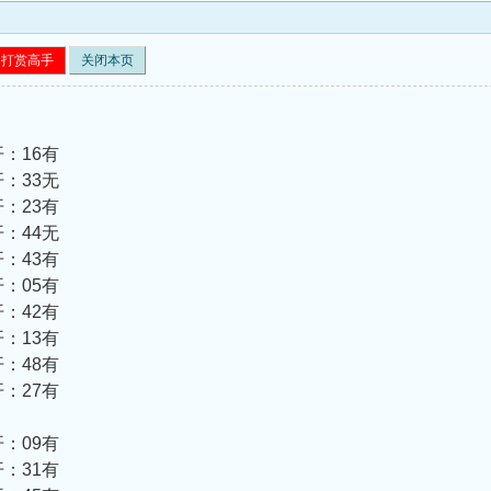
打赏高手
关闭本页
开：16有
开：33无
开：23有
开：44无
开：43有
开：05有
开：42有
开：13有
开：48有
开：27有
开：09有
开：31有