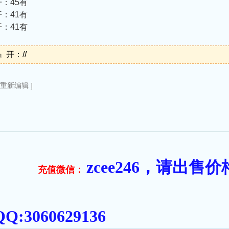
开：45有
开：41有
开：41有
』开：//
9重新编辑 ]
zcee246，请出
充值微信：
===========
:3060629136