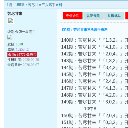
主题 :
155期：苦尽甘来三头高手来料
苦尽甘来
充值金币
认证规则
举报此贴
155期：苦尽甘来三头高手来料
级别:金牌一星高手
140期：苦尽甘来『『1,3,2』』
发帖:
1079
141期：苦尽甘来『『4,1,0』』
威望:
10253 点
142期：苦尽甘来『『2,0,4』』
金币: 34770 金牌币
注册时间:
2020-09-20
143期：苦尽甘来『『1,3,2』』
最后登录:
2026-08-07
144期：苦尽甘来『『3,4,2』』
145期：苦尽甘来『『1,0,2』』
146期：苦尽甘来『『2,4,0』』
147期：苦尽甘来『『4,1,3』』
148期：苦尽甘来『『4,2,0』』
149期：苦尽甘来『『3,0,2』』
……………10中8…………
150期：苦尽甘来『『2,0,4』』
151期：苦尽甘来『『0,3,2』』