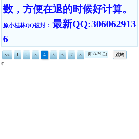
数，方便在退的时候好计算。
最新QQ:306062913
原小桂林QQ被封：
6
页: (4/59 总)
<<
1
2
3
4
5
6
7
8
跳转
$' '