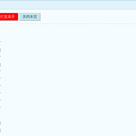
打赏高手
关闭本页
对
错
对
错
对
对
对
对
对
对
错
错