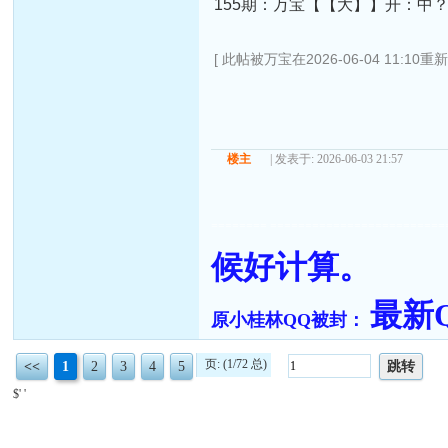
155期：万宝【【大】】开：中
[ 此帖被万宝在2026-06-04 11:10重
楼主
| 发表于: 2026-06-03 21:57
======== =========================
候好计算。
最新QQ
原小桂林QQ被封：
页: (1/72 总)
<<
1
2
3
4
5
跳转
$' '