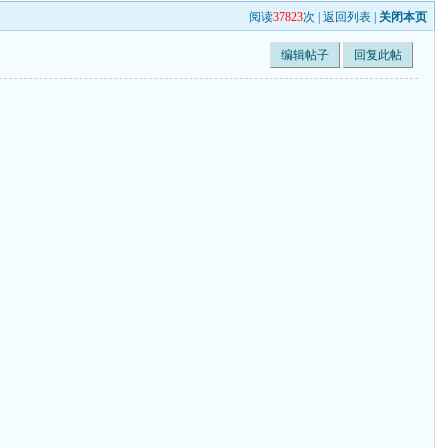
阅读
37823
次 |
返回列表
|
关闭本页
编辑帖子
回复此帖