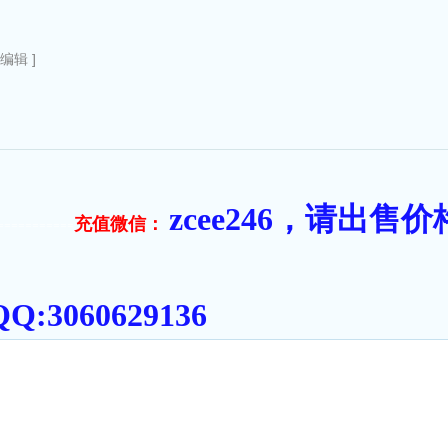
？
新编辑 ]
zcee246，请出
充值微信：
===========
:3060629136