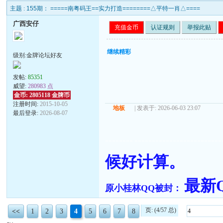
主题 :
155期： =====南粤码王==实力打造========△平特一肖△====
广西安仔
充值金币
认证规则
举报此贴
继续精彩
级别:金牌论坛好友
发帖:
85351
威望:
280983 点
金币: 2805118 金牌币
注册时间:
2015-10-05
地板
| 发表于: 2026-06-03 23:07
最后登录:
2026-08-07
======== =========================
候好计算。
最新QQ
原小桂林QQ被封：
页: (4/57 总)
<<
1
2
3
4
5
6
7
8