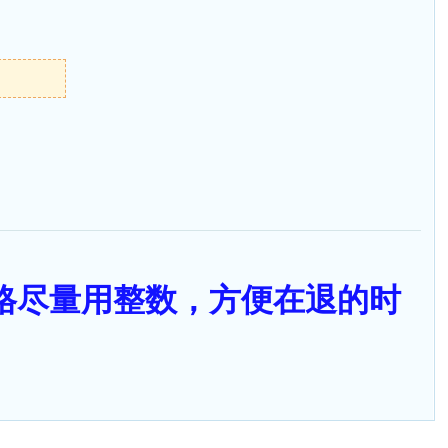
售价格尽量用整数，方便在退的时