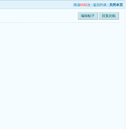
阅读
6182
次 |
返回列表
|
关闭本页
编辑帖子
回复此帖