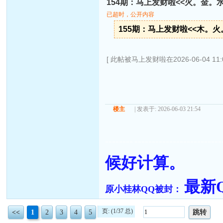
154期：马上发财啦<<火。金。水
已超时，公开内容
155期：马上发财啦<<木。火
[ 此帖被马上发财啦在2026-06-04 11
楼主
| 发表于: 2026-06-03 21:54
======== =========================
候好计算。
最新QQ
原小桂林QQ被封：
页: (1/37 总)
<<
1
2
3
4
5
跳转