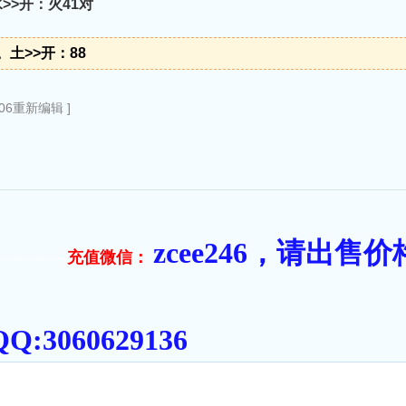
>>开：火41对
。土>>开：88
:06重新编辑 ]
zcee246，请出
充值微信：
===========
:3060629136