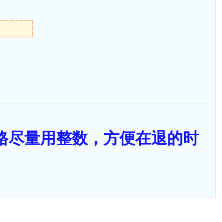
售价格尽量用整数，方便在退的时