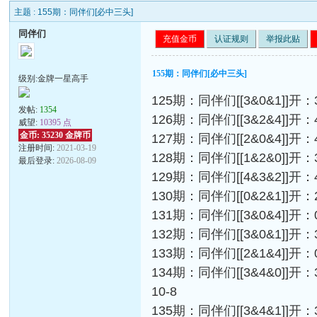
主题 :
155期：同伴们[必中三头]
同伴们
充值金币
认证规则
举报此贴
155期：同伴们[必中三头]
级别:金牌一星高手
125期：同伴们[[3&0&1]]开：
发帖:
1354
126期：同伴们[[3&2&4]]开：
威望:
10395 点
金币: 35230 金牌币
127期：同伴们[[2&0&4]]开：
注册时间:
2021-03-19
128期：同伴们[[1&2&0]]开：
最后登录:
2026-08-09
129期：同伴们[[4&3&2]]开：
130期：同伴们[[0&2&1]]开：
131期：同伴们[[3&0&4]]开：
132期：同伴们[[3&0&1]]开：
133期：同伴们[[2&1&4]]开：
134期：同伴们[[3&4&0]]开：
10-8
135期：同伴们[[3&4&1]]开：