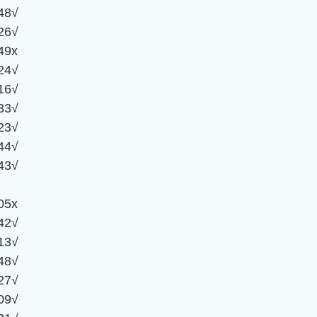
48√
26√
49x
24√
16√
33√
23√
44√
43√
05x
42√
13√
48√
27√
09√