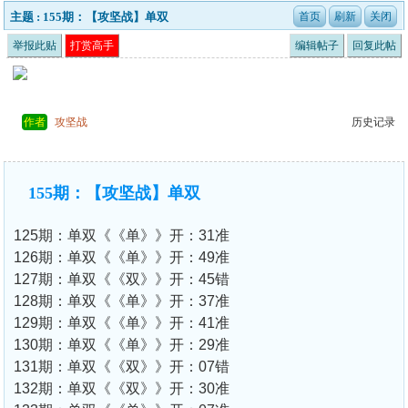
主题 : 155期：【攻坚战】单双
举报此贴
打赏高手
编辑帖子
回复此帖
作者
攻坚战
历史记录
155期：【攻坚战】单双
125期：单双《《单》》开：31准
126期：单双《《单》》开：49准
127期：单双《《双》》开：45错
128期：单双《《单》》开：37准
129期：单双《《单》》开：41准
130期：单双《《单》》开：29准
131期：单双《《双》》开：07错
132期：单双《《双》》开：30准