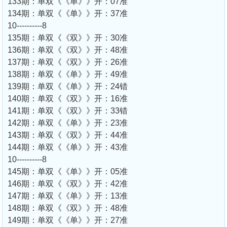
133期：单双《《单》》开：07准
134期：单双《《单》》开：37准
10----------8
135期：单双《《双》》开：30准
136期：单双《《双》》开：48准
137期：单双《《双》》开：26准
138期：单双《《单》》开：49准
139期：单双《《单》》开：24错
140期：单双《《双》》开：16准
141期：单双《《双》》开：33错
142期：单双《《单》》开：23准
143期：单双《《双》》开：44准
144期：单双《《单》》开：43准
10----------8
145期：单双《《单》》开：05准
146期：单双《《双》》开：42准
147期：单双《《单》》开：13准
148期：单双《《双》》开：48准
149期：单双《《单》》开：27准