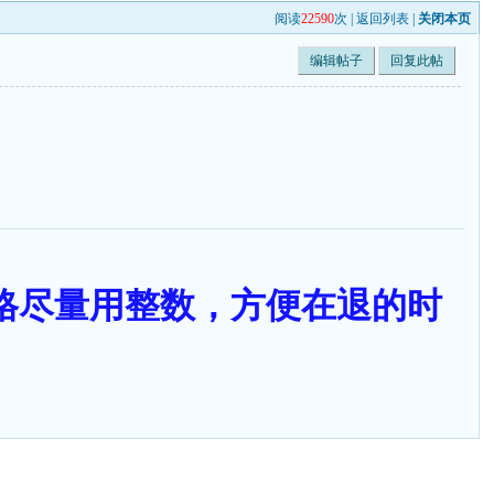
阅读
22590
次 |
返回列表
|
关闭本页
编辑帖子
回复此帖
售价格尽量用整数，方便在退的时