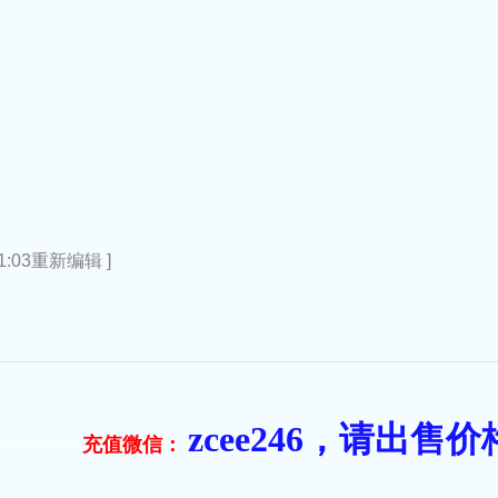
√
√
√
√
1:03重新编辑 ]
zcee246，请出
充值微信：
===========