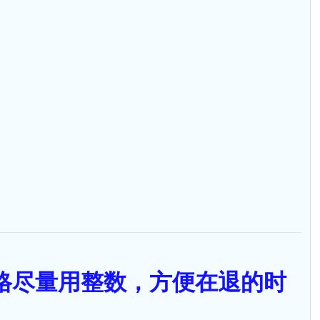
售价格尽量用整数，方便在退的时