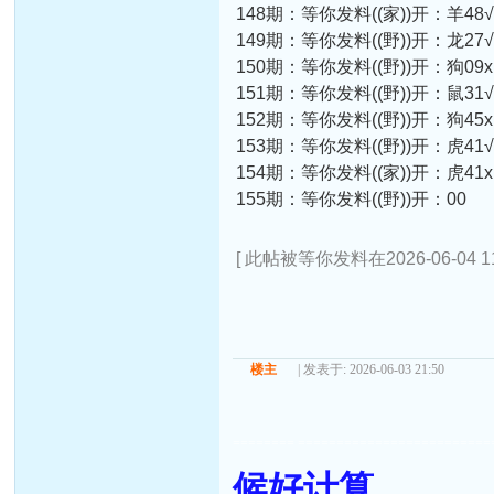
148期：等你发料((家))开：羊48
149期：等你发料((野))开：龙27
150期：等你发料((野))开：狗09x
151期：等你发料((野))开：鼠31
152期：等你发料((野))开：狗45x
153期：等你发料((野))开：虎41
154期：等你发料((家))开：虎41x
155期：等你发料((野))开：00
[ 此帖被等你发料在2026-06-04 1
楼主
| 发表于: 2026-06-03 21:50
======== =========================
候好计算。