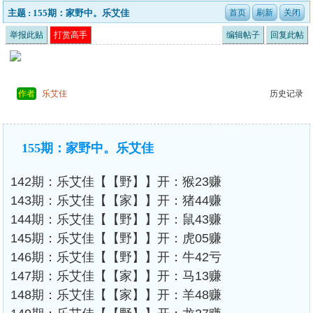
主题 : 155期：家野中。乐艾佳
举报此贴
打赏高手
编辑帖子
回复此帖
作者
乐艾佳
历史记录
155期：家野中。乐艾佳
142期：乐艾佳【【野】】开：猴23赚
143期：乐艾佳【【家】】开：猪44赚
144期：乐艾佳【【野】】开：鼠43赚
145期：乐艾佳【【野】】开：虎05赚
146期：乐艾佳【【野】】开：牛42亏
147期：乐艾佳【【家】】开：马13赚
148期：乐艾佳【【家】】开：羊48赚