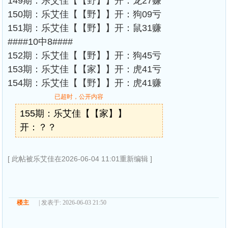
149期：乐艾佳【【野】】开：龙27赚
150期：乐艾佳【【野】】开：狗09亏
151期：乐艾佳【【野】】开：鼠31赚
####10中8####
152期：乐艾佳【【野】】开：狗45亏
153期：乐艾佳【【家】】开：虎41亏
154期：乐艾佳【【野】】开：虎41赚
已超时，公开内容
155期：乐艾佳【【家】】
开：？？
[ 此帖被乐艾佳在2026-06-04 11:01重新编辑 ]
楼主
| 发表于: 2026-06-03 21:50