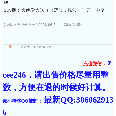
错
155期：天使爱大米（（蓝波，绿波））开：中？
[ 此帖被天使爱大米在2026-06-04 11:08重新编辑 ]
楼主
| 发表于: 2026-06-03 21:49
z
充值微信：
======== ====================================
cee246，请出售价格尽量用整
数，方便在退的时候好计算。
最新QQ:306062913
原小桂林QQ被封：
6