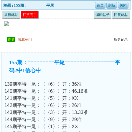
主题 : 155期：=========平尾================
=平码2中1信心中
举报此贴
打赏高手
编辑帖子
回复此帖
作者
城北黄门
历史记录
155期：=========平尾=================平
码2中1信心中
139期平特一尾：〈〈6〉〉开：36准
140期平特一尾：〈〈6〉〉开：46.16准
141期平特一尾：〈〈5〉〉开：XX
142期平特一尾：〈〈6〉〉开：26准
143期平特一尾：〈〈3〉〉开：13.33准
144期平特一尾：〈〈9〉〉开：29准
145期平特一尾：〈〈1〉〉开：XX