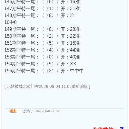
146期平特一尾：〈〈6〉〉开：16准
147期平特一尾：〈〈1〉〉开：31准
148期平特一尾：〈〈8〉〉开：准
10中8
149期平特一尾：〈〈8〉〉开：28准
150期平特一尾：〈〈2〉〉开：22准
151期平特一尾：〈〈5〉〉开：15准
152期平特一尾：〈〈4〉〉开：44准
153期平特一尾：〈〈0〉〉开：40准
154期平特一尾：〈〈5〉〉开：XX
155期平特一尾：〈〈3〉〉开：中中中
[ 此帖被城北黄门在2026-06-04 11:05重新编辑 ]
楼主
| 发表于: 2026-06-03 21:49
z