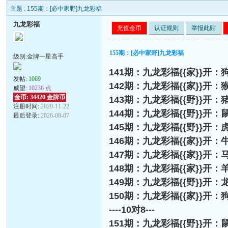
主题 :
155期：[必中家野]九龙彩福
九龙彩福
充值金币
认证规则
举报此贴
155期：[必中家野]九龙彩福
级别:金牌一星高手
141期：九龙彩福{{家}}开：
发帖:
1069
142期：九龙彩福{{家}}开：
威望:
10236 点
金币: 34420 金牌币
143期：九龙彩福{{野}}开：
注册时间:
2020-11-22
144期：九龙彩福{{野}}开：
最后登录:
2026-08-07
145期：九龙彩福{{野}}开：
146期：九龙彩福{{家}}开：
147期：九龙彩福{{家}}开：
148期：九龙彩福{{家}}开：
149期：九龙彩福{{野}}开：
150期：九龙彩福{{家}}开：
----10对8---
151期：九龙彩福{{野}}开：