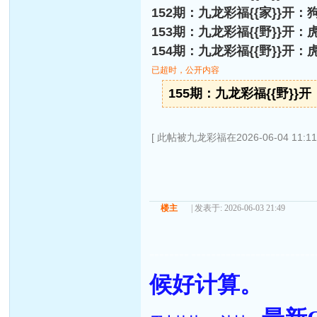
152期：九龙彩福{{家}}开：
153期：九龙彩福{{野}}开：
154期：九龙彩福{{野}}开：
已超时，公开内容
155期：九龙彩福{{野}}
[ 此帖被九龙彩福在2026-06-04 11:1
楼主
| 发表于: 2026-06-03 21:49
======== =========================
候好计算。