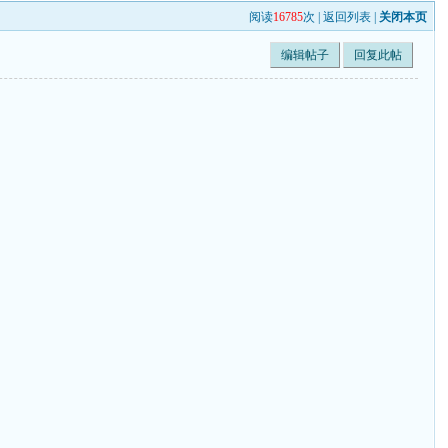
阅读
16785
次 |
返回列表
|
关闭本页
编辑帖子
回复此帖