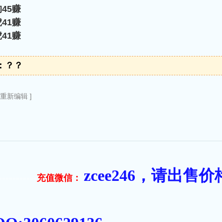
狗45赚
虎41赚
虎41赚
开：？？
1重新编辑 ]
zcee246，请出
充值微信：
===========