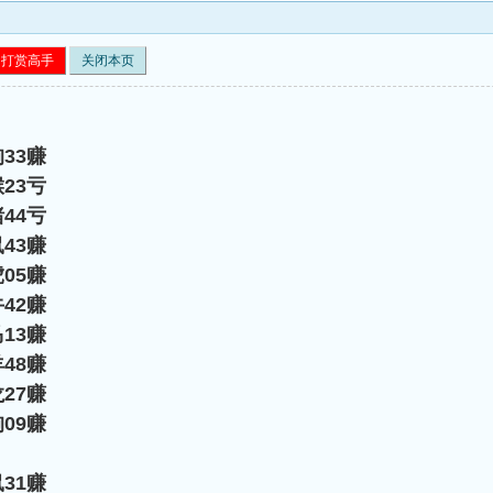
打赏高手
关闭本页
狗33赚
猴23亏
猪44亏
鼠43赚
虎05赚
牛42赚
马13赚
羊48赚
龙27赚
狗09赚
鼠31赚