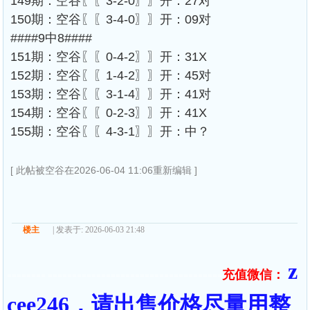
149期：空谷〖〖3-2-0〗〗开：27对
150期：空谷〖〖3-4-0〗〗开：09对
####9中8####
151期：空谷〖〖0-4-2〗〗开：31X
152期：空谷〖〖1-4-2〗〗开：45对
153期：空谷〖〖3-1-4〗〗开：41对
154期：空谷〖〖0-2-3〗〗开：41X
155期：空谷〖〖4-3-1〗〗开：中？
[ 此帖被空谷在2026-06-04 11:06重新编辑 ]
楼主
| 发表于: 2026-06-03 21:48
z
充值微信：
======== ====================================
cee246，请出售价格尽量用整