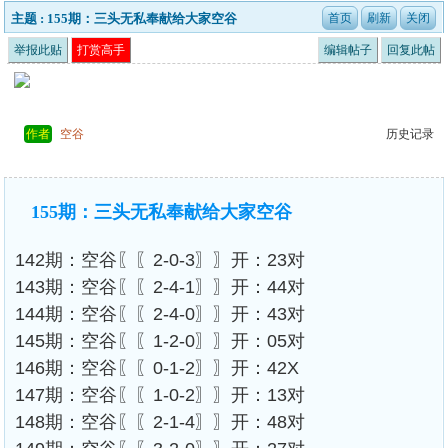
主题 : 155期：三头无私奉献给大家空谷
举报此贴
打赏高手
编辑帖子
回复此帖
作者
空谷
历史记录
155期：三头无私奉献给大家空谷
142期：空谷〖〖2-0-3〗〗开：23对
143期：空谷〖〖2-4-1〗〗开：44对
144期：空谷〖〖2-4-0〗〗开：43对
145期：空谷〖〖1-2-0〗〗开：05对
146期：空谷〖〖0-1-2〗〗开：42X
147期：空谷〖〖1-0-2〗〗开：13对
148期：空谷〖〖2-1-4〗〗开：48对