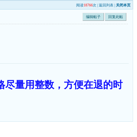
阅读
18766
次 |
返回列表
|
关闭本页
编辑帖子
回复此帖
售价格尽量用整数，方便在退的时