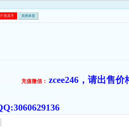
打赏高手
关闭本页
zcee246，请出
充值微信：
===========
:3060629136