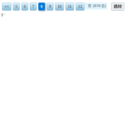
页: (8/18 总)
<<
5
6
7
8
9
10
11
12
跳转
$' '