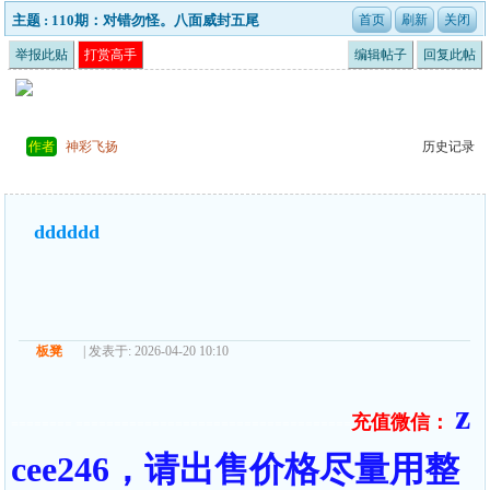
主题 : 110期：对错勿怪。八面威封五尾
举报此贴
打赏高手
编辑帖子
回复此帖
作者
神彩飞扬
历史记录
dddddd
板凳
| 发表于: 2026-04-20 10:10
z
充值微信：
======== ====================================
cee246，请出售价格尽量用整