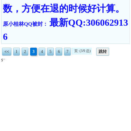
数，方便在退的时候好计算。
最新QQ:306062913
原小桂林QQ被封：
6
页: (3/9 总)
<<
1
2
3
4
5
6
7
跳转
$' '