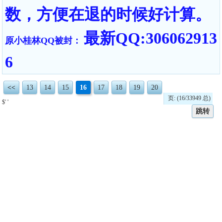
数，方便在退的时候好计算。
最新QQ:306062913
原小桂林QQ被封：
6
<<
13
14
15
16
17
18
19
20
页: (16/33949 总)
$' '
跳转