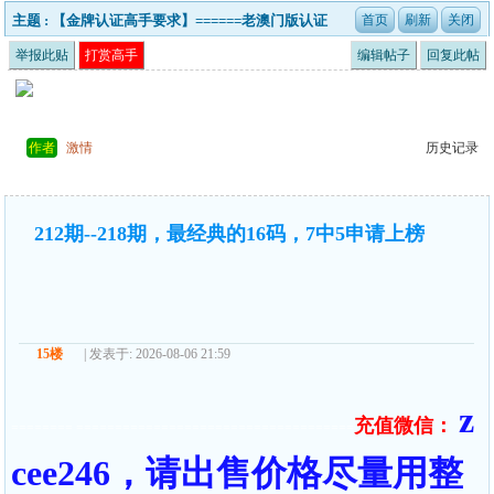
主题 : 【金牌认证高手要求】======老澳门版认证
申请帖=========请在此帖下申请======
举报此贴
打赏高手
编辑帖子
回复此帖
作者
激情
历史记录
212期--218期，最经典的16码，7中5申请上榜
15楼
| 发表于: 2026-08-06 21:59
z
充值微信：
======== ====================================
cee246，请出售价格尽量用整